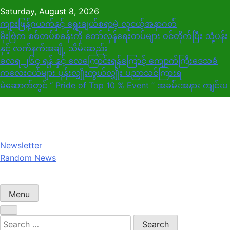
Skip
Saturday, August 8, 2026
to
ကျားဖြန့်ဂယက်နှင့် ရွေးချယ်စရာမဲ့ လူငယ့်အနာဂတ်
content
မိုးဗြဲက စစ်တပ်စခန်းကို တော်လှန်ရေးတပ်များ ဝင်တိုက်ပြီး သုံ့ပန်း
နှင့် လက်နက်အချို့ သိမ်းဆည်း
ခလရ ၂၆၄ ရန် နှင့် လေကြောင်းရန်ကြောင့် ကျောက်ကြီးဒေသခံ
ကလေးငယ်များ ပုန်းလျှိုးကွယ်လျှိုး ပညာသင်ကြားရ
မဲဆောက်တွင် “ Pride of Top 10 % Event ” အခမ်းအနား ကျင်းပ
Newsletter
Random News
Menu
Search