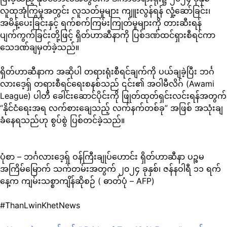
လူထုအုံကြွမှုအတွင်း လူသတ်မှုများ ကျူးလွန်ရန် လှုံ့ဆော်ခြင်း၊
အမိန့်ပေးခြင်းနှင့် ရက်စက်ကြမ်းကြုတ်မှုများကို တားဆီးရန်
ပျက်ကွက်ခြင်းတို့ဖြင့် ရှိတ်ဟာဆီနာကို ပြစ်ဒဏ်ထင်ရှားစီရင်ကာ
သေဒဏ်ချမှတ်ခဲ့သည်။
ရှိတ်ဟာဆီနာက အဆိုပါ တရားရုံးစီရင်ချက်ကို ပယ်ချခဲ့ပြီး ဘင်္ဂ
လားဒေ့ရှ် တရားစီရင်ရေးစနစ်သည် ၎င်း၏ အဝါမီလိဂ် (Awami
League) ပါတီ ခေါင်းဆောင်ပိုင်းကို ဖြုတ်ထုတ်ရှင်းလင်းရန်အတွက်
“နိုင်ငံရေးအရ လက်စားချေသည့် လက်နက်တစ်ခု” အဖြစ် အသုံးချ
ခံနေရသည်ဟု စွပ်စွဲ ပြစ်တင်ခဲ့သည်။
ပုံစာ – ဘင်္ဂလားဒေ့ရှ် ဝန်ကြီးချုပ်ဟောင်း ရှိတ်ဟာဆီနာ ပဉ္စမ
အကြိမ်မြောက် သက်တမ်းအတွက် ၂၀၂၄ ခုနှစ်၊ ဇန်နဝါရီ ၁၁ ရက်
နေ့က ကျမ်းသစ္စာကျိန်ဆိုစဉ် ( ဓာတ်ပုံ – AFP)
#ThanLwinKhetNews