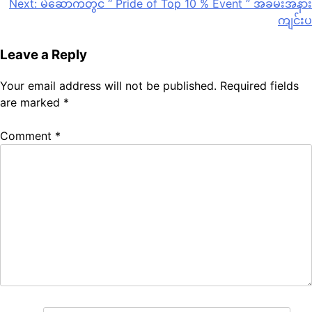
Post
Next:
မဲဆောက်တွင် “ Pride of Top 10 % Event ” အခမ်းအနား
ကျင်းပ
navigation
Leave a Reply
Your email address will not be published.
Required fields
are marked
*
Comment
*