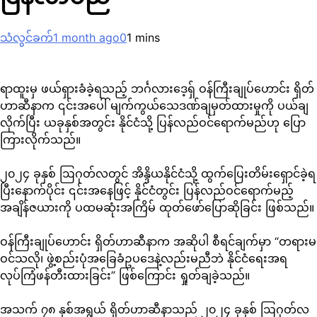
သံလွင်ခက်
1 month ago
0
1 mins
ရာထူးမှ ဖယ်ရှားခံခဲ့ရသည့် ဘင်္ဂလားဒေ့ရှ် ဝန်ကြီးချုပ်ဟောင်း ရှိတ်
ဟာဆီနာက ၎င်းအပေါ် မျက်ကွယ်သေဒဏ်ချမှတ်ထားမှုကို ပယ်ချ
လိုက်ပြီး ယခုနှစ်အတွင်း နိုင်ငံသို့ ပြန်လည်ဝင်ရောက်မည်ဟု ပြော
ကြားလိုက်သည်။
၂၀၂၄ ခုနှစ် ဩဂုတ်လတွင် အိန္ဒိယနိုင်ငံသို့ ထွက်ပြေးတိမ်းရှောင်ခဲ့ရ
ပြီးနောက်ပိုင်း ၎င်းအနေဖြင့် နိုင်ငံတွင်း ပြန်လည်ဝင်ရောက်မည့်
အချိန်ဇယားကို ပထမဆုံးအကြိမ် ထုတ်ဖော်ပြောဆိုခြင်း ဖြစ်သည်။
ဝန်ကြီးချုပ်ဟောင်း ရှိတ်ဟာဆီနာက အဆိုပါ စီရင်ချက်မှာ “တရားမ
ဝင်သလို၊ ဖွဲ့စည်းပုံအခြေခံဥပဒေနဲ့လည်းမညီဘဲ နိုင်ငံရေးအရ
လုပ်ကြံဖန်တီးထားခြင်း” ဖြစ်ကြောင်း ရှုတ်ချခဲ့သည်။
အသက် ၇၈ နှစ်အရွယ် ရှိတ်ဟာဆီနာသည် ၂၀၂၄ ခုနှစ် ဩဂုတ်လ