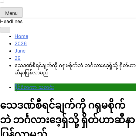
Menu
Headlines
Home
2026
June
29
သေဒဏ်စီရင်ချက်ကို ဂရုမစိုက်ဘဲ ဘင်္ဂလားဒေ့ရှ်သို့ ရှိတ်ဟာ
ဆီနာပြန်လာမည်
နိုင်ငံတကာ သတင်း
သေဒဏ်စီရင်ချက်ကို ဂရုမစိုက်
ဘဲ ဘင်္ဂလားဒေ့ရှ်သို့ ရှိတ်ဟာဆီနာ
ပြန်လာမည်