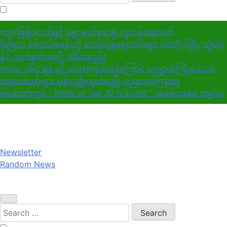
for:
ကျားဖြန့်ဂယက်နှင့် ရွေးချယ်စရာမဲ့ လူငယ့်အနာဂတ်
မိုးဗြဲက စစ်တပ်စခန်းကို တော်လှန်ရေးတပ်များ ဝင်တိုက်ပြီး သုံ့ပန်း
နှင့် လက်နက်အချို့ သိမ်းဆည်း
ခလရ ၂၆၄ ရန် နှင့် လေကြောင်းရန်ကြောင့် ကျောက်ကြီးဒေသခံ
ကလေးငယ်များ ပုန်းလျှိုးကွယ်လျှိုး ပညာသင်ကြားရ
မဲဆောက်တွင် “ Pride of Top 10 % Event ” အခမ်းအနား ကျင်းပ
Newsletter
Random News
Search
for: