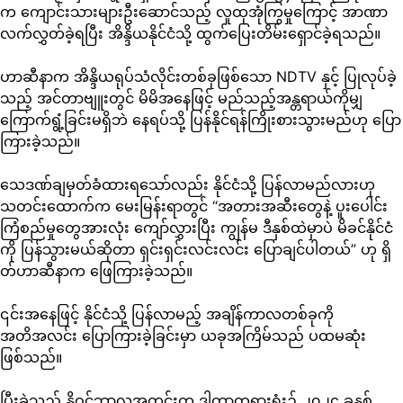
က ကျောင်းသားများဦးဆောင်သည့် လူထုအုံကြွမှုကြောင့် အာဏာ
လက်လွှတ်ခဲ့ရပြီး အိန္ဒိယနိုင်ငံသို့ ထွက်ပြေးတိမ်းရှောင်ခဲ့ရသည်။
ဟာဆီနာက အိန္ဒိယရုပ်သံလိုင်းတစ်ခုဖြစ်သော NDTV နှင့် ပြုလုပ်ခဲ့
သည့် အင်တာဗျူးတွင် မိမိအနေဖြင့် မည်သည့်အန္တရာယ်ကိုမျှ
ကြောက်ရွံ့ခြင်းမရှိဘဲ နေရပ်သို့ ပြန်နိုင်ရန်ကြိုးစားသွားမည်ဟု ပြော
ကြားခဲ့သည်။
သေဒဏ်ချမှတ်ခံထားရသော်လည်း နိုင်ငံသို့ ပြန်လာမည်လားဟု
သတင်းထောက်က မေးမြန်းရာတွင် “အတားအဆီးတွေနဲ့ ပူးပေါင်း
ကြံစည်မှုတွေအားလုံး ကျော်လွှားပြီး ကျွန်မ ဒီနှစ်ထဲမှာပဲ မိခင်နိုင်ငံ
ကို ပြန်သွားမယ်ဆိုတာ ရှင်းရှင်းလင်းလင်း ပြောချင်ပါတယ်” ဟု ရှိ
တ်ဟာဆီနာက ဖြေကြားခဲ့သည်။
၎င်းအနေဖြင့် နိုင်ငံသို့ ပြန်လာမည့် အချိန်ကာလတစ်ခုကို
အတိအလင်း ပြောကြားခဲ့ခြင်းမှာ ယခုအကြိမ်သည် ပထမဆုံး
ဖြစ်သည်။
ပြီးခဲ့သည့် နိုဝင်ဘာလအတွင်းက ဒါကာတရားရုံး၌ ၂၀၂၄ ခုနှစ်