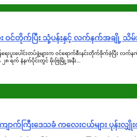
 ဝင်တိုက်ပြီး သုံ့ပန်းနှင့် လက်နက်အချို့ သိ
ှန်ရေးပူးပေါင်းတပ်ဖွဲ့များက ဝင်ရောက်စီးနင်းတိုက်ခိုက်ခဲ့ပြီး
၈ ရက် နံနက်ပိုင်းတွင် မိုးဗြဲမြို့အနီး…
ကျောက်ကြီးဒေသခံ ကလေးငယ်များ ပုန်းလျှို