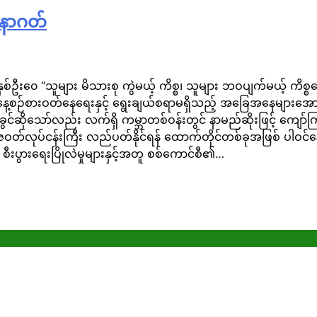
အနာဂတ်
နှစ်ဦး၀ေ “သူများ မိသားစု ကွဲမယ့် ကိစ္စ၊ သူများ ဘဝပျက်မယ့် က
ေ့စဉ်စားဝတ်နေရေးနှင့် ရွေးချယ်စရာမရှိသည့် အခြေအနေများအော
ိုသော်လည်း လက်ရှိ ကမ္ဘာတစ်ဝန်းတွင် နာမည်ဆိုးဖြင့် ကျော်ကြား
်လုပ်ငန်းကြီး လည်ပတ်နိုင်ရန် ထောက်တိုင်တစ်ခုအဖြစ် ပါဝင်
၊ စီးပွားရေးပြိုလဲမှုများနှင့်အတူ စစ်ကောင်စီ၏…