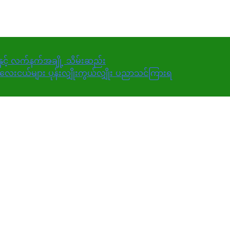
းနှင့် လက်နက်အချို့ သိမ်းဆည်း
ေးငယ်များ ပုန်းလျှိုးကွယ်လျှိုး ပညာသင်ကြားရ