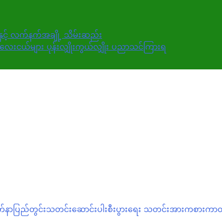
းနှင့် လက်နက်အချို့ သိမ်းဆည်း
ေးငယ်များ ပုန်းလျှိုးကွယ်လျှိုး ပညာသင်ကြားရ
က်နာ
ပြည်တွင်းသတင်း
ဆောင်းပါး
စီးပွားရေး သတင်း
အားကစား
ကာတွ