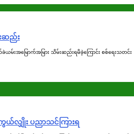
မ်းဆည်း
 လက်နက်ခဲယမ်းအမြောက်အမြား သိမ်းဆည်းရမိခဲ့ကြောင်း စစ်ရေးသတင်း
းကွယ်လျှိုး ပညာသင်ကြားရ