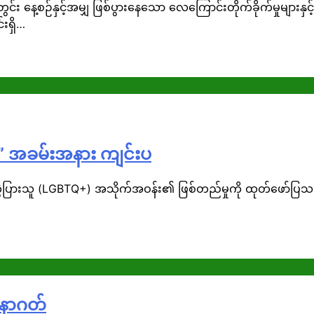
်း နေ့စဉ်နှင့်အမျှ ဖြစ်ပွားနေသော လေကြောင်းတိုက်ခိုက်မှုမျာ
းရှိ…
 ” အခမ်းအနား ကျင်းပ
ွဲပြားသူ (LGBTQ+) အသိုက်အဝန်း၏ ဖြစ်တည်မှုကို ထုတ်ဖော်ပြသပြီး ပ
အနာဂတ်