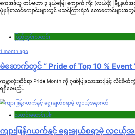
ကေအန်ယူ တပ်မဟာ ၃ နယ်မြေ၊ ကျောက်ကြီး (လယ်ဒို) မြို့နယ်အတွင
ပုံမှန်စာသင်ကျောင်းများတွင် မသင်ကြားရဲဘဲ တောတောင်များအတွင်
ပြည်တွင်းသတင်း
1 month ago
မဲဆောက်တွင် “ Pride of Top 10 % Event
ကမ္ဘာလုံးဆိုင်ရာ Pride Month ကို ဂုဏ်ပြုသောအားဖြင့် လိင်စိတ်က
ရရှိစေမည့်…
သတင်းဆောင်းပါး
ကျားဖြန့်ဂယက်နှင့် ရွေးချယ်စရာမဲ့ လူငယ့်