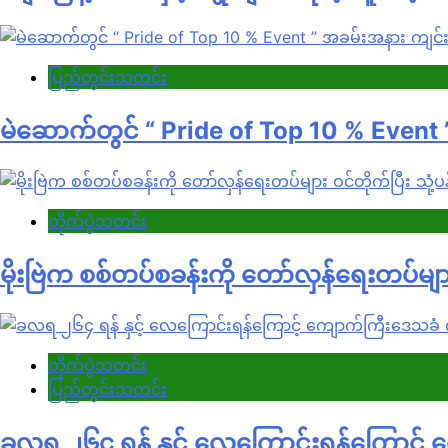
ပြည်တွင်းသတင်း
မဲဆောက်တွင် “ Pride of Top 10 % Event
တိုက်ပွဲသတင်း
မိုးဗြဲက စစ်တပ်စခန်းကို တော်လှန်ရေးတပ်များ
တိုက်ပွဲသတင်း
ပြည်တွင်းသတင်း
ခလရ ၂၆၄ ရန် နှင့် လေကြောင်းရန်ကြောင့် 