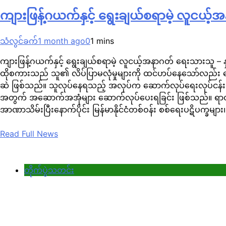
ကျားဖြန့်ဂယက်နှင့် ရွေးချယ်စရာမဲ့ လူငယ့်
သံလွင်ခက်
1 month ago
0
1 mins
ကျားဖြန့်ဂယက်နှင့် ရွေးချယ်စရာမဲ့ လူငယ့်အနာဂတ် ရေးသားသူ – 
ထိုစကားသည် သူ၏ လိပ်ပြာမလုံမှုများကို ထင်ဟပ်နေသော်လည်း န
ဆဲ ဖြစ်သည်။ သူလုပ်နေရသည့် အလုပ်က ဆောက်လုပ်ရေးလုပ်ငန်းခွင်ဆ
အတွက် အဆောက်အအုံများ ဆောက်လုပ်ပေးရခြင်း ဖြစ်သည်။ ရာဇဝတ
အာဏာသိမ်းပြီးနောက်ပိုင်း မြန်မာနိုင်ငံတစ်ဝန်း စစ်ရေးပဋိပက္ခများ
Read Full News
တိုက်ပွဲသတင်း