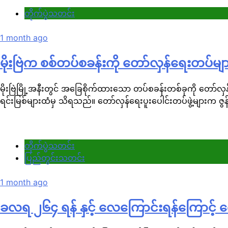
တိုက်ပွဲသတင်း
1 month ago
မိုးဗြဲက စစ်တပ်စခန်းကို တော်လှန်ရေးတပ်များ
မိုးဗြဲမြို့အနီးတွင် အခြေစိုက်ထားသော တပ်စခန်းတစ်ခုကို တော်လ
ရင်းမြစ်များထံမှ သိရသည်။ တော်လှန်ရေးပူးပေါင်းတပ်ဖွဲ့များက ဇွန် ၂
တိုက်ပွဲသတင်း
ပြည်တွင်းသတင်း
1 month ago
ခလရ ၂၆၄ ရန် နှင့် လေကြောင်းရန်ကြောင့် 