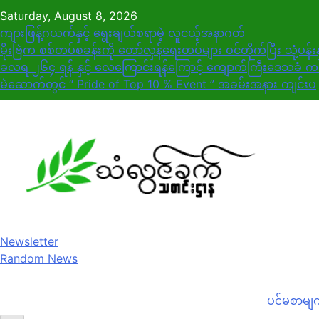
Skip
Saturday, August 8, 2026
to
ကျားဖြန့်ဂယက်နှင့် ရွေးချယ်စရာမဲ့ လူငယ့်အနာဂတ်
content
မိုးဗြဲက စစ်တပ်စခန်းကို တော်လှန်ရေးတပ်များ ဝင်တိုက်ပြီး သုံ့ပန်
ခလရ ၂၆၄ ရန် နှင့် လေကြောင်းရန်ကြောင့် ကျောက်ကြီးဒေသခံ ကလ
မဲဆောက်တွင် “ Pride of Top 10 % Event ” အခမ်းအနား ကျင်းပ
Newsletter
Random News
ပင်မစာမျ