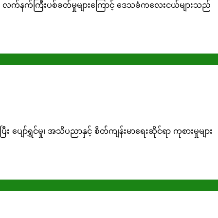
းနှင့် လက်နက်ကြီးပစ်ခတ်မှုများကြောင့် ဒေသခံကလေးငယ်များသည်
ျော်ရွှင်မှု၊ အသိပညာနှင့် စိတ်ကျန်းမာရေးဆိုင်ရာ ကုစားမှုများ