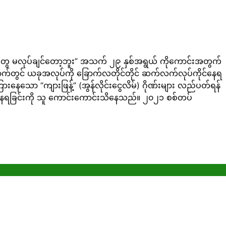
ိစ္စတွေ မလုပ်ချင်တော့ဘူး” အသက် ၂၉ နှစ်အရွယ် ကိုကောင်းအတွက်
က်တွင် ယခုအလုပ်ကို ခြောက်လတိုင်တိုင် ဆက်လက်လုပ်ကိုင်နေရ
နေသော “ကျားဖြန့်” (အွန်လိုင်းငွေလိမ်) ဂိုဏ်းများ လည်ပတ်ရန်
နေရခြင်းကို သူ ကောင်းကောင်းသိနေသည်။ ၂၀၂၁ စစ်တပ်