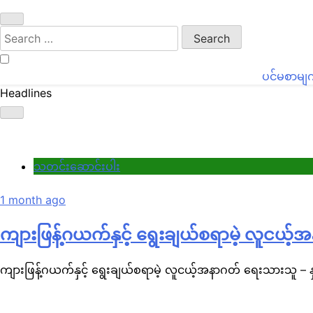
Search
for:
ပင်မစာမျ
Headlines
သတင်းဆောင်းပါး
1 month ago
ကျားဖြန့်ဂယက်နှင့် ရွေးချယ်စရာမဲ့ လူငယ့်
ကျားဖြန့်ဂယက်နှင့် ရွေးချယ်စရာမဲ့ လူငယ့်အနာဂတ် ရေးသားသူ – န