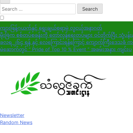
Search
for:
ကျားဖြန့်ဂယက်နှင့် ရွေးချယ်စရာမဲ့ လူငယ့်အနာဂတ်
မိုးဗြဲက စစ်တပ်စခန်းကို တော်လှန်ရေးတပ်များ ဝင်တိုက်ပြီး သုံ့ပန်
ခလရ ၂၆၄ ရန် နှင့် လေကြောင်းရန်ကြောင့် ကျောက်ကြီးဒေသခံ ကလ
မဲဆောက်တွင် “ Pride of Top 10 % Event ” အခမ်းအနား ကျင်းပ
Newsletter
Random News