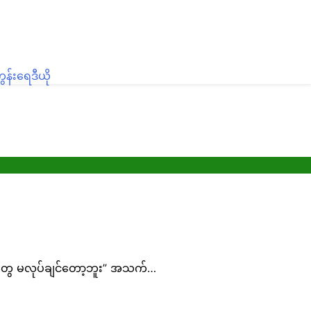
န်း
ရေဒီယို
စ္စတွေ မလုပ်ချင်တော့ဘူး” အသက်…