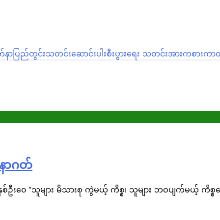
က်နာ
ပြည်တွင်းသတင်း
ဆောင်းပါး
စီးပွားရေး သတင်း
အားကစား
ကာတွ
အနာဂတ်
ှစ်ဦး၀ေ “သူများ မိသားစု ကွဲမယ့် ကိစ္စ၊ သူများ ဘဝပျက်မယ့် ကိ