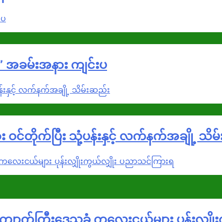
 ” အခမ်းအနား ကျင်းပ
 ဝင်တိုက်ပြီး သုံ့ပန်းနှင့် လက်နက်အချို့ သိ
ကျောက်ကြီးဒေသခံ ကလေးငယ်များ ပုန်းလျှို