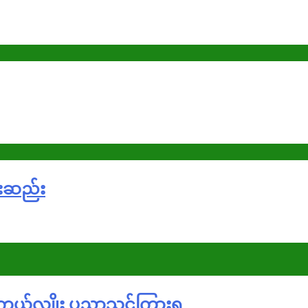
မ်းဆည်း
းကွယ်လျှိုး ပညာသင်ကြားရ