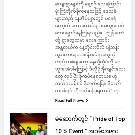
ကျေးရွာများကို နေ့စဉ် လေကြောင်း
ဗုံးကြဲတိုက်ခိုက်နေသဖြင့် ဒေသခံ
များသည် နေအိမ်များတွင် မနေရဲ
တော့ဘဲ တောတောင်များအတွင်း စစ်
ဘေးရှောင်နေကြရသည်။ “ကျွန်တော်
တို့ ရွာတွေထဲမှာ လေကြောင်း
အန္တရာယ်က နေ့တိုင်းလိုလို ပျံသန်း
သွားလာနေတာ။ နီးစပ်ရာတွေကို
လည်း ပစ်ချတော့ နေလို့ထိုင်လို့ မရ
ဘူး။ အဲဒါကြောင့် ဒီလိုဗုံးခိုကျင်းလေး
တွေ လုပ်ပြီး ခိုကပ်နေရတယ်။ ဟို
ဘက်ကပစ်ရင် ဒီဘက်ပြေး၊ ဒီဘက်
ကပစ်ရင် ဟိုဘက်ပြေးရတာပဲ” ဟု…
Read Full News
မဲဆောက်တွင် “ Pride of Top
10 % Event ” အခမ်းအနား