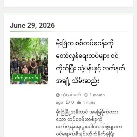
June 29, 2026
မိုးဗြဲက စစ်တပ်စခန်းကို
တော်လှန်ရေးတပ်များ ဝင်
တိုက်ပြီး သုံ့ပန်းနှင့် လက်နက်
တိုက်ပွဲသတင်း
အချို့ သိမ်းဆည်း
သံလွင်ခက်
1 month
ago
0
1 mins
မိုးဗြဲမြို့အနီးတွင် အခြေစိုက်ထား
သော တပ်စခန်းတစ်ခုကို
တော်လှန်ရေးပူးပေါင်းတပ်ဖွဲ့များက
ဝင်ရောက်စီးနင်းတိုက်ခိုက်ခဲ့ပြီး