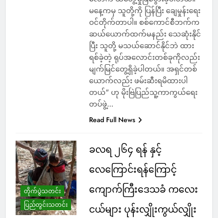
မနေ့ကမှ သူတို့ကို ပြန်ပြီး ချေမှုန်းရေး
ဝင်တိုက်တာပါ။ စစ်ကောင်စီဘက်က
ဆယ်ယောက်ထက်မနည်း သေဆုံးနိုင်
ပြီး သူတို့ မသယ်ဆောင်နိုင်ဘဲ ထား
ရစ်ခဲ့တဲ့ ရုပ်အလောင်းတစ်ခုကိုလည်း
မျက်မြင်တွေ့ရှိခဲ့ပါတယ်။ အရှင်တစ်
ယောက်လည်း ဖမ်းဆီးရမိထားပါ
တယ်” ဟု မိုးဗြဲပြည်သူ့ကာကွယ်ရေး
တပ်ဖွဲ့…
Read Full News
ခလရ ၂၆၄ ရန် နှင့်
လေကြောင်းရန်ကြောင့်
ကျောက်ကြီးဒေသခံ ကလေး
တိုက်ပွဲသတင်း
ပြည်တွင်းသတင်း
ငယ်များ ပုန်းလျှိုးကွယ်လျှိုး