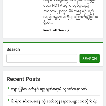
သော NDTV နှင့် ပြုလုပ်ခဲ့သည့်
အင်တာဗျူးတွင် မိမိအနေဖြင့် မည်
သည့်အန္တရာယ်ကိုမျှ ကြောက်ရွံ့ခြင်းမ
ရှိဘဲ…
Read Full News
Search
SEARCH
Recent Posts
ကျားဖြန့်ဂယက်နှင့် ရွေးချယ်စရာမဲ့ လူငယ့်အနာဂတ်
မိုးဗြဲက စစ်တပ်စခန်းကို တော်လှန်ရေးတပ်များ ဝင်တိုက်ပြီး