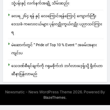
သုံ့ပန်းနှင့် လက်နက်အချို့ သိမ်းဆည်း
ခလရ ၂၆၄ ရန် နှင့် လေကြောင်းရန်ကြောင့် ကျောက်ကြီး
ဒေသခံ ကလေးငယ်များ ပုန်းလျှိုးကွယ်လျှိုး ပညာသင်ကြား
ရ
မဲဆောက်တွင် “ Pride of Top 10 % Event ” အခမ်းအနား
ကျင်းပ
သေဒဏ်စီရင်ချက်ကို ဂရုမစိုက်ဘဲ ဘင်္ဂလားဒေ့ရှ်သို့ ရှိတ်ဟာ
ဆီနာပြန်လာမည်
Newsmatic - News WordPress Theme 2026. Powered By
.
BlazeThemes