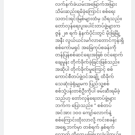
လက်နက်ခဲယမ်းအမြောက်အမြား
သိမ်းဆည်းရမိခဲ့ကြောင်း စစ်ရေး
သတင်းရင်းမြစ်များထံမှ သိရသည်။
တော်လှန်ရေးပူးပေါင်းတပ်ဖွဲ့များက
ဇွန် ၂၈ ရက် နံနက်ပိုင်းတွင် မိုးဗြဲမြို့
အနီး လွယ်ယင်းမင်္ဂလာတောင်ကုန်းရှိ
စစ်ကော်မရှင် အခြေကုပ်စခန်းကို
တန်ပြန်စစ်ဆင်ရေးအဖြစ် ဝင်ရောက်
ချေမှုန်း တိုက်ခိုက်ခဲ့ခြင်းဖြစ်သည်။
အဆိုပါ တိုက်ခိုက်မှုကြောင့် စစ်
ကောင်စီတပ်ဖွဲ့ဝင်အချို့ ထိခိုက်
သေဆုံးခဲ့ရုံမျှမက ပြည်သူ့စစ်
စစ်သုံ့ပန်းတစ်ဦးကိုပါ ဖမ်းဆီးရမိခဲ့
သည်ဟု တော်လှန်ရေးတပ်ဖွဲ့များ
ဘက်က ပြောသည်။ ” စစ်တပ်
အင်အား ၁၀၀ ကျော်လောက်နဲ့
စစ်ကြောင်းထိုးလာလို့ ကင်းစခန်း
အရှေ့ဘက်မှာ တစ်ရက် နှစ်ရက်
လောက် ထိတွေ့မှုဖြစ်ပွားခဲ့ပါတယ်။