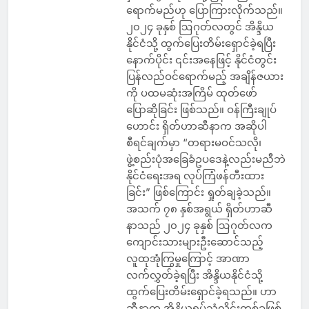
ရောက်မည်ဟု ပြောကြားလိုက်သည်။
၂၀၂၄ ခုနှစ် ဩဂုတ်လတွင် အိန္ဒိယ
နိုင်ငံသို့ ထွက်ပြေးတိမ်းရှောင်ခဲ့ရပြီး
နောက်ပိုင်း ၎င်းအနေဖြင့် နိုင်ငံတွင်း
ပြန်လည်ဝင်ရောက်မည့် အချိန်ဇယား
ကို ပထမဆုံးအကြိမ် ထုတ်ဖော်
ပြောဆိုခြင်း ဖြစ်သည်။ ဝန်ကြီးချုပ်
ဟောင်း ရှိတ်ဟာဆီနာက အဆိုပါ
စီရင်ချက်မှာ “တရားမဝင်သလို၊
ဖွဲ့စည်းပုံအခြေခံဥပဒေနဲ့လည်းမညီဘဲ
နိုင်ငံရေးအရ လုပ်ကြံဖန်တီးထား
ခြင်း” ဖြစ်ကြောင်း ရှုတ်ချခဲ့သည်။
အသက် ၇၈ နှစ်အရွယ် ရှိတ်ဟာဆီ
နာသည် ၂၀၂၄ ခုနှစ် ဩဂုတ်လက
ကျောင်းသားများဦးဆောင်သည့်
လူထုအုံကြွမှုကြောင့် အာဏာ
လက်လွှတ်ခဲ့ရပြီး အိန္ဒိယနိုင်ငံသို့
ထွက်ပြေးတိမ်းရှောင်ခဲ့ရသည်။ ဟာ
ဆီနာက အိန္ဒိယရုပ်သံလိုင်းတစ်ခုဖြစ်