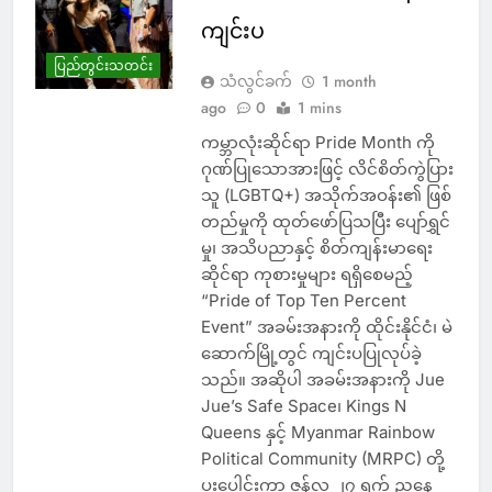
ကျင်းပ
ပြည်တွင်းသတင်း
သံလွင်ခက်
1 month
ago
0
1 mins
ကမ္ဘာလုံးဆိုင်ရာ Pride Month ကို
ဂုဏ်ပြုသောအားဖြင့် လိင်စိတ်ကွဲပြား
သူ (LGBTQ+) အသိုက်အဝန်း၏ ဖြစ်
တည်မှုကို ထုတ်ဖော်ပြသပြီး ပျော်ရွှင်
မှု၊ အသိပညာနှင့် စိတ်ကျန်းမာရေး
ဆိုင်ရာ ကုစားမှုများ ရရှိစေမည့်
“Pride of Top Ten Percent
Event” အခမ်းအနားကို ထိုင်းနိုင်ငံ၊ မဲ
ဆောက်မြို့တွင် ကျင်းပပြုလုပ်ခဲ့
သည်။ အဆိုပါ အခမ်းအနားကို Jue
Jue’s Safe Space၊ Kings N
Queens နှင့် Myanmar Rainbow
Political Community (MRPC) တို့
ပူးပေါင်းကာ ဇွန်လ ၂၇ ရက် ညနေ