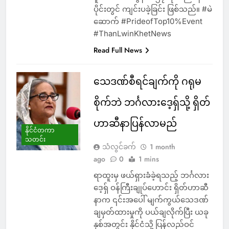
ပိုင်းတွင် ကျင်းပခဲ့ခြင်း ဖြစ်သည်။ #မဲ
ဆောက် #PrideofTop10%Event
#ThanLwinKhetNews
Read Full News
သေဒဏ်စီရင်ချက်ကို ဂရုမ
စိုက်ဘဲ ဘင်္ဂလားဒေ့ရှ်သို့ ရှိတ်
ဟာဆီနာပြန်လာမည်
နိုင်ငံတကာ
သတင်း
သံလွင်ခက်
1 month
ago
0
1 mins
ရာထူးမှ ဖယ်ရှားခံခဲ့ရသည့် ဘင်္ဂလား
ဒေ့ရှ် ဝန်ကြီးချုပ်ဟောင်း ရှိတ်ဟာဆီ
နာက ၎င်းအပေါ် မျက်ကွယ်သေဒဏ်
ချမှတ်ထားမှုကို ပယ်ချလိုက်ပြီး ယခု
နှစ်အတွင်း နိုင်ငံသို့ ပြန်လည်ဝင်