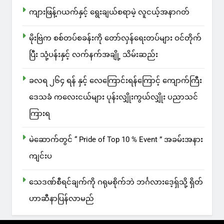
ကျားဖြန့်ဂယက်နှင့် ရွေးချယ်စရာမဲ့ လူငယ့်အနာဂတ်
မိုးဗြဲက စစ်တပ်စခန်းကို တော်လှန်ရေးတပ်များ ဝင်တိုက်
ပြီး သုံ့ပန်းနှင့် လက်နက်အချို့ သိမ်းဆည်း
ခလရ ၂၆၄ ရန် နှင့် လေကြောင်းရန်ကြောင့် ကျောက်ကြီး
ဒေသခံ ကလေးငယ်များ ပုန်းလျှိုးကွယ်လျှိုး ပညာသင်
ကြားရ
မဲဆောက်တွင် “ Pride of Top 10 % Event ” အခမ်းအနား
ကျင်းပ
သေဒဏ်စီရင်ချက်ကို ဂရုမစိုက်ဘဲ ဘင်္ဂလားဒေ့ရှ်သို့ ရှိတ်
ဟာဆီနာပြန်လာမည်