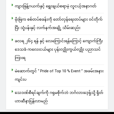
ကျားဖြန့်ဂယက်နှင့် ရွေးချယ်စရာမဲ့ လူငယ့်အနာဂတ်
မိုးဗြဲက စစ်တပ်စခန်းကို တော်လှန်ရေးတပ်များ ဝင်တိုက်
ပြီး သုံ့ပန်းနှင့် လက်နက်အချို့ သိမ်းဆည်း
ခလရ ၂၆၄ ရန် နှင့် လေကြောင်းရန်ကြောင့် ကျောက်ကြီး
ဒေသခံ ကလေးငယ်များ ပုန်းလျှိုးကွယ်လျှိုး ပညာသင်
ကြားရ
မဲဆောက်တွင် “ Pride of Top 10 % Event ” အခမ်းအနား
ကျင်းပ
သေဒဏ်စီရင်ချက်ကို ဂရုမစိုက်ဘဲ ဘင်္ဂလားဒေ့ရှ်သို့ ရှိတ်
ဟာဆီနာပြန်လာမည်