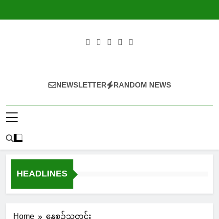
Skip
to
content
NEWSLETTER
RANDOM NEWS
HEADLINES
Home
နေ့စဉ်သတင်း