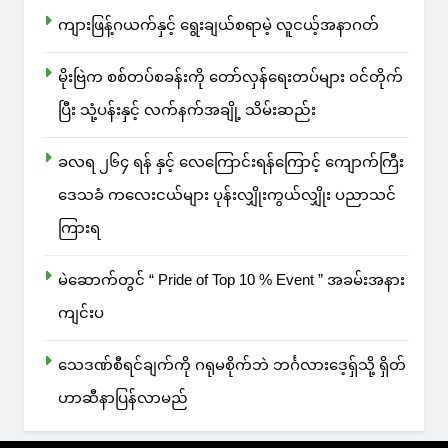
ကျားဖြန့်ဂယက်နှင့် ရွေးချယ်စရာမဲ့ လူငယ့်အနာဂတ်
မိုးဗြဲက စစ်တပ်စခန်းကို တော်လှန်ရေးတပ်များ ဝင်တိုက်
ပြီး သုံ့ပန်းနှင့် လက်နက်အချို့ သိမ်းဆည်း
ခလရ ၂၆၄ ရန် နှင့် လေကြောင်းရန်ကြောင့် ကျောက်ကြီး
ဒေသခံ ကလေးငယ်များ ပုန်းလျှိုးကွယ်လျှိုး ပညာသင်
ကြားရ
မဲဆောက်တွင် “ Pride of Top 10 % Event ” အခမ်းအနား
ကျင်းပ
သေဒဏ်စီရင်ချက်ကို ဂရုမစိုက်ဘဲ ဘင်္ဂလားဒေ့ရှ်သို့ ရှိတ်
ဟာဆီနာပြန်လာမည်