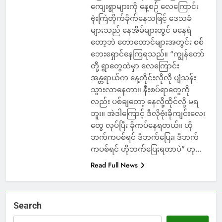
ကျေးရွာများကို နေ့စဉ် လေကြောင်း
ဗုံးကြဲတိုက်ခိုက်နေသဖြင့် ဒေသခံ
များသည် နေအိမ်များတွင် မနေရဲ
တော့ဘဲ တောတောင်များအတွင်း စစ်
ဘေးရှောင်နေကြရသည်။ “ကျွန်တော်
တို့ ရွာတွေထဲမှာ လေကြောင်း
အန္တရာယ်က နေ့တိုင်းလိုလို ပျံသန်း
သွားလာနေတာ။ နီးစပ်ရာတွေကို
လည်း ပစ်ချတော့ နေလို့ထိုင်လို့ မရ
ဘူး။ အဲဒါကြောင့် ဒီလိုဗုံးခိုကျင်းလေး
တွေ လုပ်ပြီး ခိုကပ်နေရတယ်။ ဟို
ဘက်ကပစ်ရင် ဒီဘက်ပြေး၊ ဒီဘက်
ကပစ်ရင် ဟိုဘက်ပြေးရတာပဲ” ဟု…
Read Full News
Search