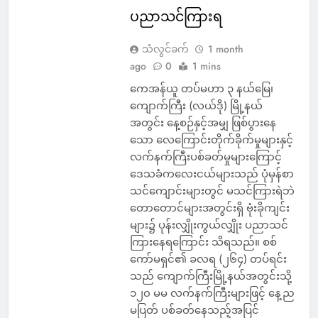
ပညာသင်ကြားရ
သံလွင်ခက်
1 month
ago
0
1 mins
ကေအန်ယူ တပ်မဟာ ၃ နယ်မြေ၊
ကျောက်ကြီး (လယ်ဒို) မြို့နယ်
အတွင်း နေ့စဉ်နှင့်အမျှ ဖြစ်ပွားနေ
သော လေကြောင်းတိုက်ခိုက်မှုများနှင့်
လက်နက်ကြီးပစ်ခတ်မှုများကြောင့်
ဒေသခံကလေးငယ်များသည် ပုံမှန်စာ
သင်ကျောင်းများတွင် မသင်ကြားရဲဘဲ
တောတောင်များအတွင်းရှိ ဗုံးခိုကျင်း
များ၌ ပုန်းလျှိုးကွယ်လျှိုး ပညာသင်
ကြားနေရကြောင်း သိရသည်။ စစ်
ကော်မရှင်၏ ခလရ (၂၆၄) တပ်ရင်း
သည် ကျောက်ကြီးမြို့နယ်အတွင်းသို့
၁၂၀ မမ လက်နက်ကြီးများဖြင့် နေ့ည
မပြတ် ပစ်ခတ်နေသည့်အပြင်