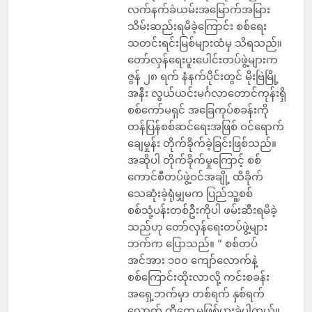
လက်နက်ခဲယမ်းအမြောက်အမြား
သိမ်းဆည်းရမိခဲ့ကြောင်း စစ်ရေး
သတင်းရင်းမြစ်များထံမှ သိရသည်။
တော်လှန်ရေးပူးပေါင်းတပ်ဖွဲ့များက
ဇွန် ၂၈ ရက် နံနက်ပိုင်းတွင် မိုးဗြဲမြို့
အနီး လွယ်ယင်းမင်္ဂလာတောင်ကုန်းရှိ
စစ်ကော်မရှင် အခြေကုပ်စခန်းကို
တန်ပြန်စစ်ဆင်ရေးအဖြစ် ဝင်ရောက်
ချေမှုန်း တိုက်ခိုက်ခဲ့ခြင်းဖြစ်သည်။
အဆိုပါ တိုက်ခိုက်မှုကြောင့် စစ်
ကောင်စီတပ်ဖွဲ့ဝင်အချို့ ထိခိုက်
သေဆုံးခဲ့ရုံမျှမက ပြည်သူ့စစ်
စစ်သုံ့ပန်းတစ်ဦးကိုပါ ဖမ်းဆီးရမိခဲ့
သည်ဟု တော်လှန်ရေးတပ်ဖွဲ့များ
ဘက်က ပြောသည်။ ” စစ်တပ်
အင်အား ၁၀၀ ကျော်လောက်နဲ့
စစ်ကြောင်းထိုးလာလို့ ကင်းစခန်း
အရှေ့ဘက်မှာ တစ်ရက် နှစ်ရက်
လောက် ထိတွေ့မှုဖြစ်ပွားခဲ့ပါတယ်။