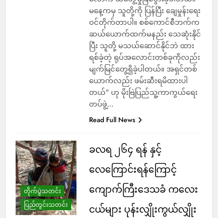
မနေ့ကမှ သူတို့ကို ပြန်ပြီး ချေမှုန်းရေး
ဝင်တိုက်တာပါ။ စစ်ကောင်စီဘက်က
ဆယ်ယောက်ထက်မနည်း သေဆုံးနိုင်
ပြီး သူတို့ မသယ်ဆောင်နိုင်ဘဲ ထား
ရစ်ခဲ့တဲ့ ရုပ်အလောင်းတစ်ခုကိုလည်း
မျက်မြင်တွေ့ရှိခဲ့ပါတယ်။ အရှင်တစ်
ယောက်လည်း ဖမ်းဆီးရမိထားပါ
တယ်” ဟု မိုးဗြဲပြည်သူ့ကာကွယ်ရေး
တပ်ဖွဲ့…
Read Full News
ခလရ ၂၆၄ ရန် နှင့်
လေကြောင်းရန်ကြောင့်
ကျောက်ကြီးဒေသခံ ကလေး
တိုက်ပွဲသတင်း
ပြည်တွင်းသတင်း
ငယ်များ ပုန်းလျှိုးကွယ်လျှိုး