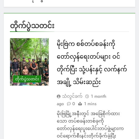
တိုက်ပွဲသတင်း
မိုးဗြဲက စစ်တပ်စခန်းကို
တော်လှန်ရေးတပ်များ ဝင်
တိုက်ပြီး သုံ့ပန်းနှင့် လက်နက်
တိုက်ပွဲသတင်း
အချို့ သိမ်းဆည်း
သံလွင်ခက်
1 month
ago
0
1 mins
မိုးဗြဲမြို့အနီးတွင် အခြေစိုက်ထား
သော တပ်စခန်းတစ်ခုကို
တော်လှန်ရေးပူးပေါင်းတပ်ဖွဲ့များက
ဝင်ရောက်စီးနင်းတိုက်ခိုက်ခဲ့ပြီး