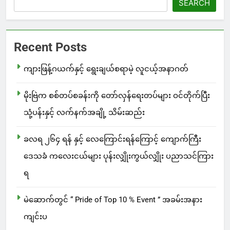
SEARCH
Recent Posts
ကျားဖြန့်ဂယက်နှင့် ရွေးချယ်စရာမဲ့ လူငယ့်အနာဂတ်
မိုးဗြဲက စစ်တပ်စခန်းကို တော်လှန်ရေးတပ်များ ဝင်တိုက်ပြီး
သုံ့ပန်းနှင့် လက်နက်အချို့ သိမ်းဆည်း
ခလရ ၂၆၄ ရန် နှင့် လေကြောင်းရန်ကြောင့် ကျောက်ကြီး
ဒေသခံ ကလေးငယ်များ ပုန်းလျှိုးကွယ်လျှိုး ပညာသင်ကြား
ရ
မဲဆောက်တွင် “ Pride of Top 10 % Event ” အခမ်းအနား
ကျင်းပ