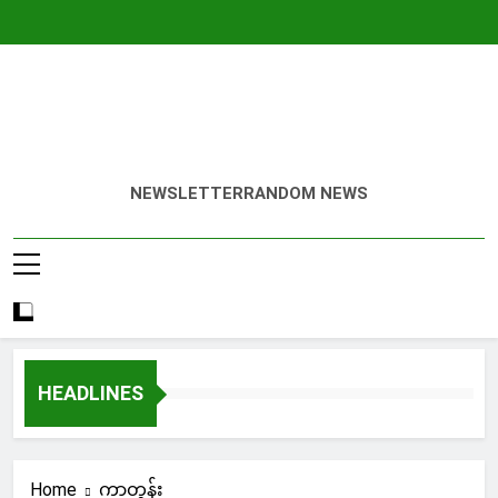
Skip
to
content
NEWSLETTER
RANDOM NEWS
HEADLINES
Home
ကာတွန်း