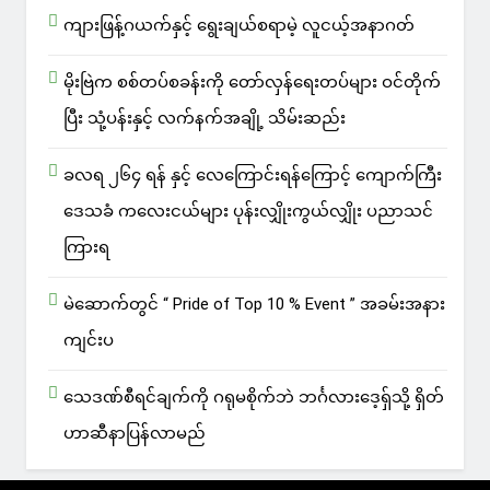
ကျားဖြန့်ဂယက်နှင့် ရွေးချယ်စရာမဲ့ လူငယ့်အနာဂတ်
မိုးဗြဲက စစ်တပ်စခန်းကို တော်လှန်ရေးတပ်များ ဝင်တိုက်
ပြီး သုံ့ပန်းနှင့် လက်နက်အချို့ သိမ်းဆည်း
ခလရ ၂၆၄ ရန် နှင့် လေကြောင်းရန်ကြောင့် ကျောက်ကြီး
ဒေသခံ ကလေးငယ်များ ပုန်းလျှိုးကွယ်လျှိုး ပညာသင်
ကြားရ
မဲဆောက်တွင် “ Pride of Top 10 % Event ” အခမ်းအနား
ကျင်းပ
သေဒဏ်စီရင်ချက်ကို ဂရုမစိုက်ဘဲ ဘင်္ဂလားဒေ့ရှ်သို့ ရှိတ်
ဟာဆီနာပြန်လာမည်